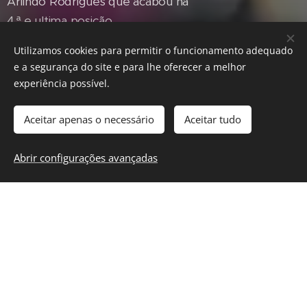
Arlindo Rodrigues que acabou na
4.ª e ultima posição.
Utilizamos cookies para permitir o funcionamento adequado
e a segurança do site e para lhe oferecer a melhor
Começa hoje o
experiência possível.
Campeonato
Aceitar apenas o necessário
Aceitar tudo
Regional de Santo
Antão
Abrir configurações avançadas
11-05-2018
Começa hoje o Campeonato
Regional Individual Absoluto
(CRIA) de Santo Antão que se
jogará na Ribeira Grande, mais
concretamente no Centro Sete
Sois Sete Luas.