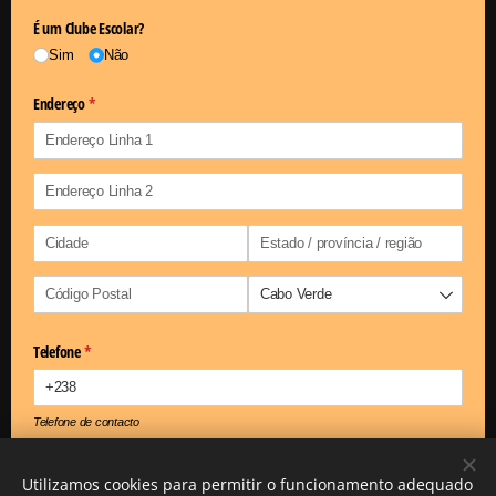
É um Clube Escolar?
Sim
Não
Endereço
(obrigatório)
*
Telefone
(obrigatório)
*
Telefone de contacto
Email
Utilizamos cookies para permitir o funcionamento adequado