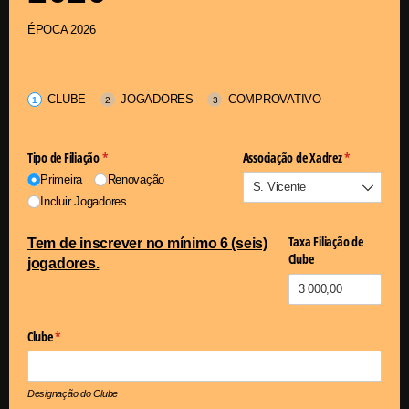
ÉPOCA 2026
CLUBE
JOGADORES
COMPROVATIVO
Tipo de Filiação
(obrigatório)
*
Associação de Xadrez
(obrigatório)
*
Primeira
Renovação
Incluir Jogadores
Taxa Filiação de
Tem de inscrever no mínimo 6 (seis)
Clube
jogadores.
Clube
(obrigatório)
*
Designação do Clube