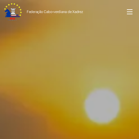
Federação Cabo-verdiana de
Xadrez