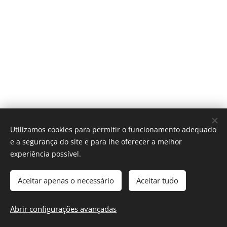
Utilizamos cookies para permitir o funcionamento adequado
e a segurança do site e para lhe oferecer a melhor
experiência possível.
Aceitar apenas o necessário
Aceitar tudo
Federação Cabo-verdiana de Xadrez
Desenvolvido por
Webnode
Cookies
Abrir configurações avançadas