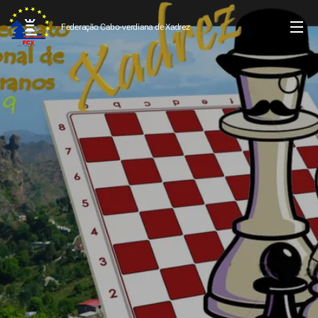
Federação Cabo-verdiana de
Xadrez