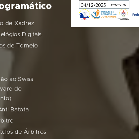
ogramático
o de Xadrez
elógios Digitais
os de Torneio
ção ao Swiss
ware de
nto)
nti Batota
bitro
tulos de Árbitros