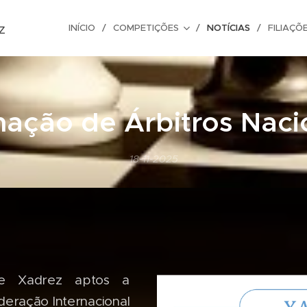
z
INÍCIO
COMPETIÇÕES
NOTÍCIAS
FILIAÇÕ
ação de Árbitros Naci
18-11-2025
de Xadrez aptos a
deração Internacional