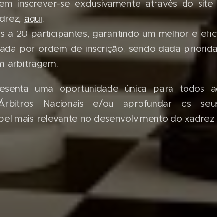
em inscrever-se exclusivamente através do site 
drez,
aqui
.
as a 20 participantes, garantindo um melhor e e
uada por ordem de inscrição, sendo dada priorid
m arbitragem.
resenta uma oportunidade única para todos a
 Árbitros Nacionais e/ou aprofundar os se
l mais relevante no desenvolvimento do xadrez