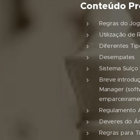
Conteúdo Pr
Regras do Jog
Utilização de R
Diferentes Tip
Desempates
Sistema Suíço
Breve introdu
Manager (soft
emparceirame
Regulamento A
Deveres do Ár
Regras para Tí