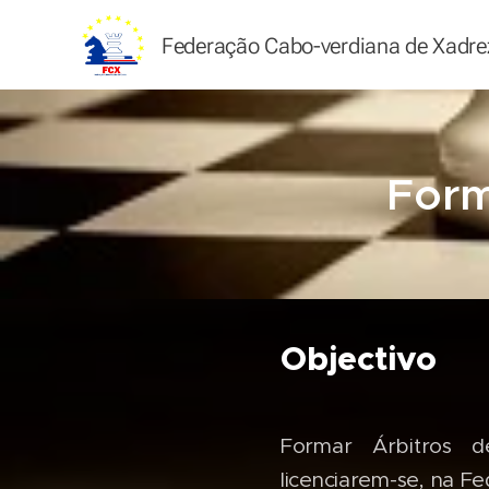
Federação Cabo-verdiana de
Xadre
Form
Objectivo
Formar Árbitros 
licenciarem-se, na Fe