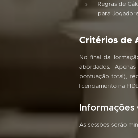
Regras de Cál
para Jogador
Critérios de
No final da formaçã
abordados. Apenas
pontuação total), re
licenciamento na FID
Informações 
As sessões serão min