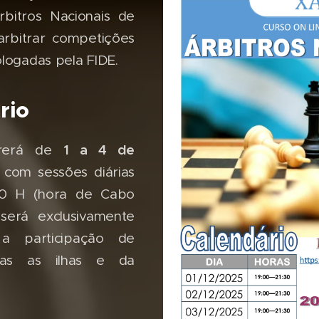
bitros Nacionais de
rbitrar competições
ologadas pela FIDE.
rio
1 a 4 de
rrerá de
, com sessões diárias
30 H (hora de Cabo
será exclusivamente
 a participação de
das as ilhas e da