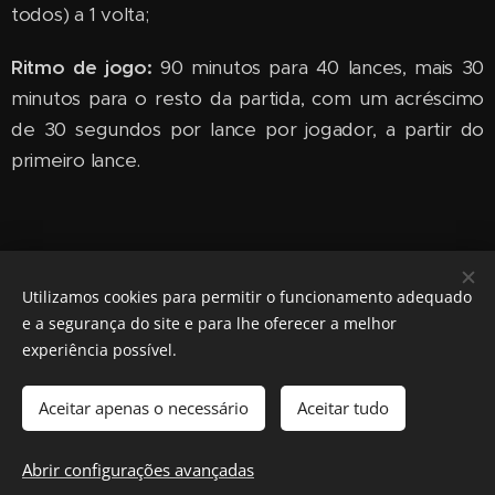
todos) a 1 volta;
Ritmo de jogo:
90 minutos para 40 lances, mais 30
minutos para o resto da partida, com um acréscimo
de 30 segundos por lance por jogador, a partir do
primeiro lance.
Utilizamos cookies para permitir o funcionamento adequado
Share
e a segurança do site e para lhe oferecer a melhor
experiência possível.
Aceitar apenas o necessário
Aceitar tudo
Federação Cabo-verdiana de Xadrez
Desenvolvido por
Webnode
Cookies
Abrir configurações avançadas