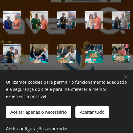
Utilizamos cookies para permitir o funcionamento adequado
Share
e a segurança do site e para lhe oferecer a melhor
experiência possível.
Aceitar apenas o necessário
Aceitar tudo
Federação Cabo-verdiana de Xadrez
Desenvolvido por
Webnode
Cookies
Abrir configurações avançadas