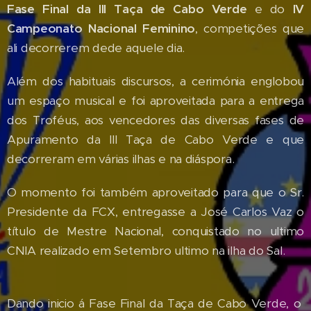
Fase Final da III Taça de Cabo Verde
e do
IV
Campeonato Nacional Feminino
, competições que
ali decorrerem dede aquele dia.
Além dos habituais discursos, a cerimónia englobou
um espaço musical e foi aproveitada para a entrega
dos Troféus, aos vencedores das diversas fases de
Apuramento da III Taça de Cabo Verde e que
decorreram em várias ilhas e na diáspora.
O momento foi também aproveitado para que o Sr.
Presidente da FCX, entregasse a José Carlos Vaz o
título de Mestre Nacional, conquistado no ultimo
CNIA realizado em Setembro ultimo na ilha do Sal.
Dando inicio á Fase Final da Taça de Cabo Verde, o