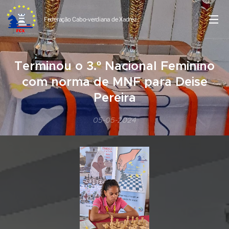
Federação Cabo-verdiana de
Xadrez
Terminou o 3.º Nacional Feminino
com norma de MNF para Deise
Pereira
05-05-2024