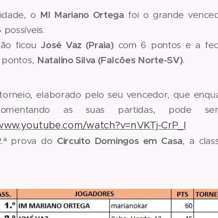
MI Mariano Ortega
lidade, o
foi o grande venced
possíveis.
José Vaz (Praia)
ção ficou
com 6 pontos e a fec
Natalino Silva (Falcões Norte-SV)
5 pontos,
.
torneio, elaborado pelo seu vencedor, que enqua
omentando as suas partidas, pode ser 
/www.youtube.com/watch?v=nVKTj-CrP_I
Circuito Domingos em Casa
2.ª prova do
, a clas