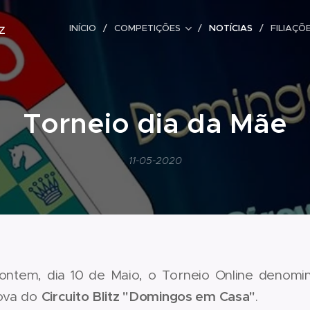
z
INÍCIO
COMPETIÇÕES
NOTÍCIAS
FILIAÇÕ
Torneio dia da Mãe
11-05-2020
 ontem, dia 10 de Maio, o Torneio Online denomi
Circuito Blitz "Domingos em Casa"
rova do
.