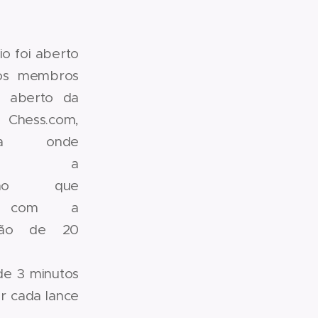
io foi aberto
os membros
 aberto da
Chess.com,
orma onde
rreu a
ição que
u com a
ação de 20
de 3 minutos
r cada lance