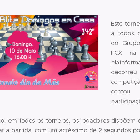
Este torne
a todos 
do Grupo
FCX na 
plataf
deco
compet
conto
particip
ito, em todos os torneios, os jogadores dispõem 
ar a partida. com um acréscimo de 2 segundos po