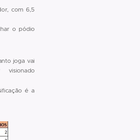
or, com 6,5
har o pódio
nto joga vai
visionado
sificação é a