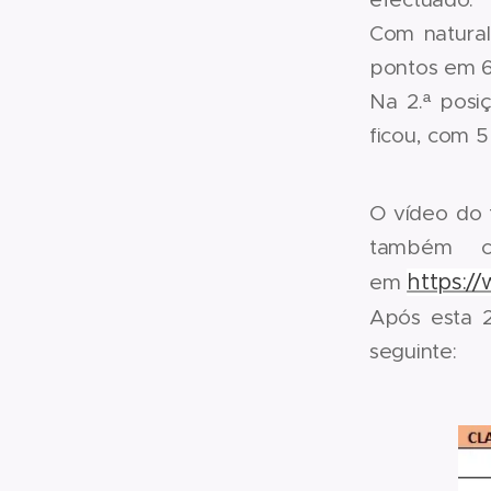
Com natura
pontos em 6 
Na 2.ª posi
ficou, com 
O vídeo do 
também c
https:/
em
Após esta 
seguinte: