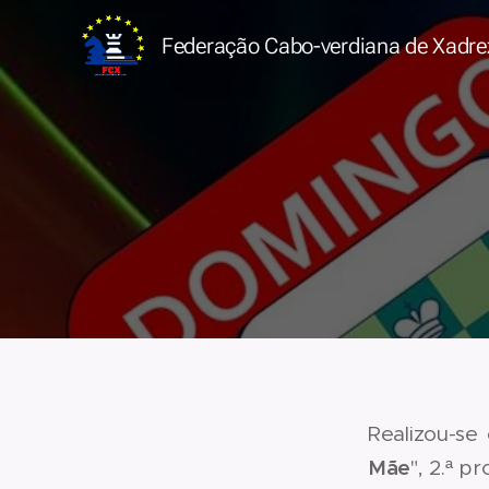
Federação Cabo-verdiana de
Xadre
Realizou-se
Mãe
", 2.ª p