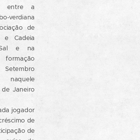
a entre a
o-verdiana
ociação de
 e Cadeia
 Sal e na
 formação
 Setembro
aquele
1 de Janeiro
ada jogador
acréscimo de
icipação de