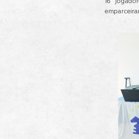
16 jogado
emparceira