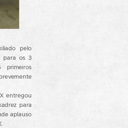
iliado pelo
s para os 3
 primeiros
 brevemente
CX entregou
 xadrez para
nde aplauso
.