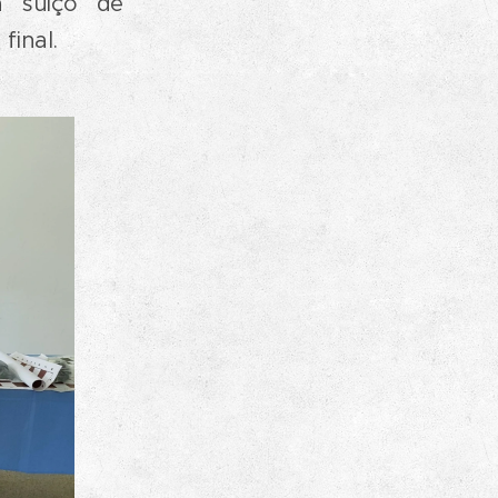
a suíço de
final.