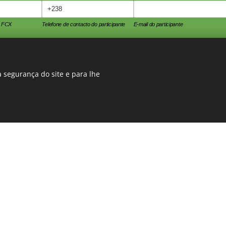
a FCX
Telefone de contacto do participante
E-mail do participante
 segurança do site e para lhe
Denunciar abuso
Termos de Serviço
Alimentado por Forms Cognito.
Federação Cabo-verdiana de Xadrez