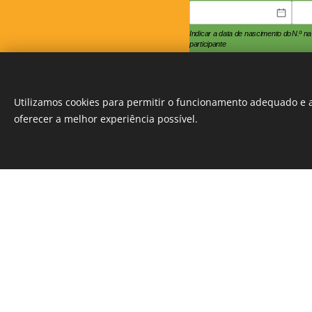
Indicar a data de nascimento do
N.º n
participante
Enviar
Utilizamos cookies para permitir o funcionamento adequado e a
oferecer a melhor experiência possível.